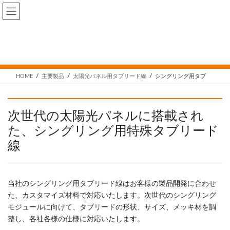
コ
ナ
ン
ビ
テ
ゲ
ン
ー
シングリング用タブ
ツ
シ
へ
ョ
ス
ン
HOME
主要製品
太陽光パネル用タブリード線
シングリング用タブ
キ
に
ッ
移
プ
動
次世代の太陽光パネルに搭載され
た、シングリング用特殊タブリード
線
当社のシングリング用タブリード線はお客様の製品開発に合わせ
た、カスタマイズ材料で対応いたします。次世代のシングリング
モジュールに向けて、タブリードの形状、サイズ、メッキ材を調
整し、各社各様の仕様に対応いたします。