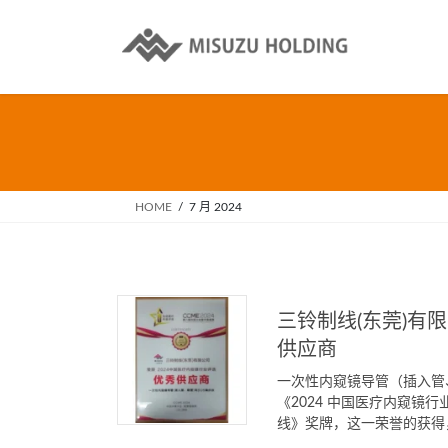
Skip
Skip
to
to
the
the
content
Navigation
HOME
7 月 2024
三铃制线(东莞)有
供应商
一次性内窥镜导管（插入管
《2024 中国医疗内窥镜
线》奖牌，这一荣誉的获得，