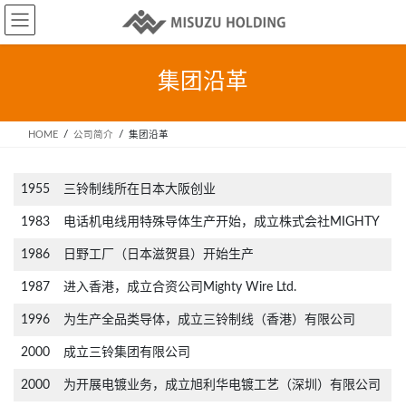
Skip
Skip
to
to
the
the
content
Navigation
集团沿革
HOME
公司简介
集团沿革
1955
三铃制线所在日本大阪创业
1983
电话机电线用特殊导体生产开始，成立株式会社MIGHTY
1986
日野工厂（日本滋贺县）开始生产
1987
进入香港，成立合资公司Mighty Wire Ltd.
1996
为生产全品类导体，成立三铃制线（香港）有限公司
2000
成立三铃集团有限公司
2000
为开展电镀业务，成立旭利华电镀工艺（深圳）有限公司