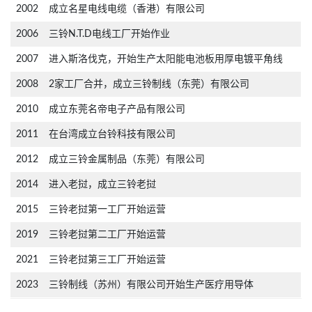
2002
成立名星电线电缆（香港）有限公司
2006
三铃N.T.D电线工厂开始作业
2007
进入斯洛伐克，开始生产太阳能电池板用厚电镀平角线
2008
2家工厂合并，成立三铃制线（东莞）有限公司
2010
成立东莞名帝电子产品有限公司
2011
在台湾成立台铃科技有限公司
2012
成立三铃金属制品（东莞）有限公司
2014
进入老挝，成立三铃老挝
2015
三铃老挝第一工厂开始运营
2019
三铃老挝第二工厂开始运营
2021
三铃老挝第三工厂开始运营
2023
三铃制线（苏州）有限公司开始生产医疗用导体