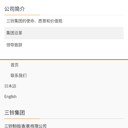
公司简介
三铃集团的使命、愿景和价值观
集团沿革
领导致辞
首页
联系我们
日本語
English
三铃集团
三铃制线(香港)有限公司